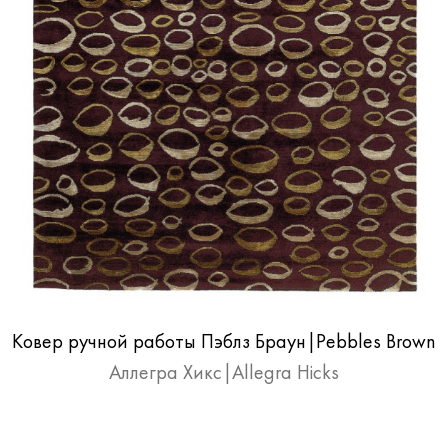
Ковер ручной работы Пэблз Браун|Pebbles Brown
Аллегра Хикс|Allegra Hicks