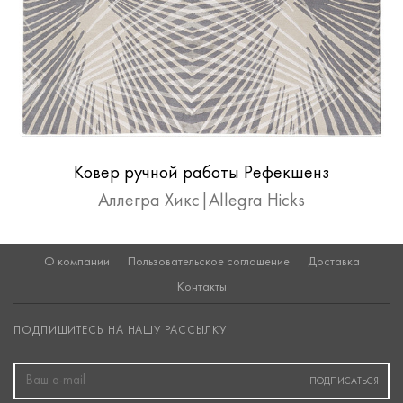
Ковер ручной работы Рефекшенз
Сильвер|Reflections Silver
Аллегра Хикс|Allegra Hicks
О компании
Пользовательское соглашение
Доставка
Контакты
ПОДПИШИТЕСЬ НА НАШУ РАССЫЛКУ
ПОДПИСАТЬСЯ