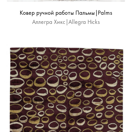
Ковер ручной работы Пальмы|Palms
Аллегра Хикс|Allegra Hicks