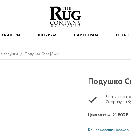
ИЗАЙНЕРЫ
ШОУРУМ
ПАРТНЕРАМ
О НАС
е подушки
/
Подушка Свёл|Swirl
АКСЕССУАРЫ
ander McQueen
В наличии
lexandra Champalimaud
Панно и Гобелены
Подушка Св
Декоративные подушки
ey
В наличии в ш
 & Osgerby
tudio
Company на К
er Kane
Цена за кв.м.:
91 800
₽
her Sharp
ров
Как определить размер 