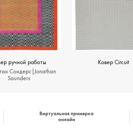
вер ручной работы
Ковер Circuit
ингбон|Herringbone
ан Сондерс|Jonathan
Saunders
Виртуальная примерка
онлайн