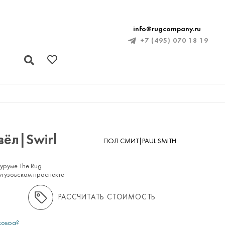
info@rugcompany.ru
+7 (495) 070 18 19
ёл|Swirl
ПОЛ СМИТ|PAUL SMITH
оуруме The Rug
утузовском проспекте
РАССЧИТАТЬ СТОИМОСТЬ
ковра?