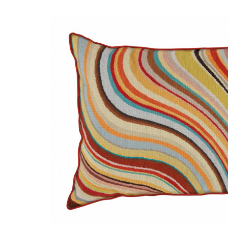
Чихули|Chihuly
Коллекция Farrow & Ball
Больше
→
Геометрия
Ковры с бордюром
Однотонные
Ар-деко
Яркие