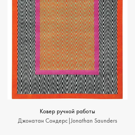
Ковер ручной работы
Херрингбон|Herringbone
Джонатан Сондерс|Jonathan Saunders