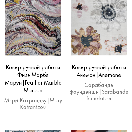
Ковер ручной работы
Ковер ручной работы
Физэ Марбл
Анемон|Anemone
Марун|Feather Marble
Сарабандэ
Maroon
фаундэйшн|Sarabande
foundation
Мэри Катрандзу|Mary
Katrantzou