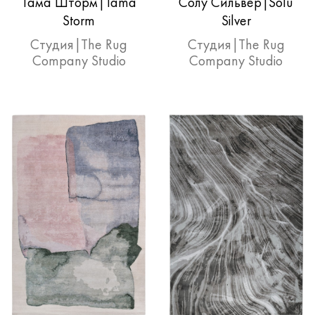
Тама Шторм|Tama
Солу Сильвер|Solu
Storm
Silver
Студия|The Rug
Студия|The Rug
Company Studio
Company Studio